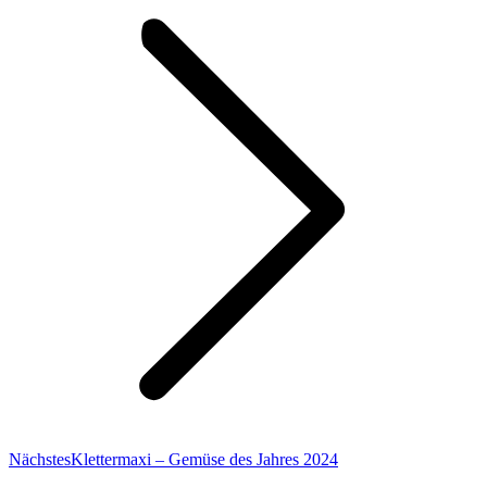
Nächster
Nächstes
Klettermaxi – Gemüse des Jahres 2024
Beitrag: