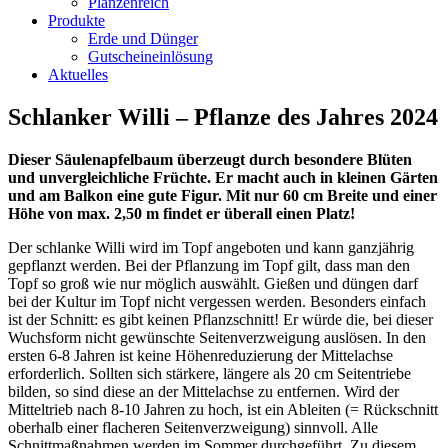
Planzenreich
Produkte
Erde und Dünger
Gutscheineinlösung
Aktuelles
Schlanker Willi – Pflanze des Jahres 2024
Dieser Säulenapfelbaum überzeugt durch besondere Blüten
und unvergleichliche Früchte. Er macht auch in kleinen Gärten
und am Balkon eine gute Figur. Mit nur 60 cm Breite und einer
Höhe von max. 2,50 m findet er überall einen Platz!
Der schlanke Willi wird im Topf angeboten und kann ganzjährig
gepflanzt werden. Bei der Pflanzung im Topf gilt, dass man den
Topf so groß wie nur möglich auswählt. Gießen und düngen darf
bei der Kultur im Topf nicht vergessen werden. Besonders einfach
ist der Schnitt: es gibt keinen Pflanzschnitt! Er würde die, bei dieser
Wuchsform nicht gewünschte Seitenverzweigung auslösen. In den
ersten 6-8 Jahren ist keine Höhenreduzierung der Mittelachse
erforderlich. Sollten sich stärkere, längere als 20 cm Seitentriebe
bilden, so sind diese an der Mittelachse zu entfernen. Wird der
Mitteltrieb nach 8-10 Jahren zu hoch, ist ein Ableiten (= Rückschnitt
oberhalb einer flacheren Seitenverzweigung) sinnvoll. Alle
Schnittmaßnahmen werden im Sommer durchgeführt. Zu diesem