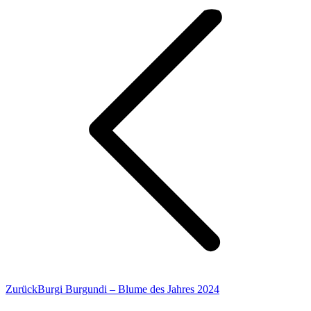
Vorheriger
Zurück
Burgi Burgundi – Blume des Jahres 2024
Beitrag: