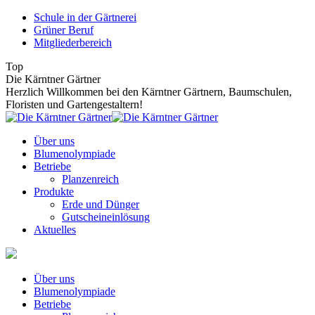
Zum
Schule in der Gärtnerei
Inhalt
Grüner Beruf
springen
Mitgliederbereich
Top
Die Kärntner Gärtner
Herzlich Willkommen bei den Kärntner Gärtnern, Baumschulen,
Floristen und Gartengestaltern!
Über uns
Blumenolympiade
Betriebe
Planzenreich
Produkte
Erde und Dünger
Gutscheineinlösung
Aktuelles
Über uns
Blumenolympiade
Betriebe