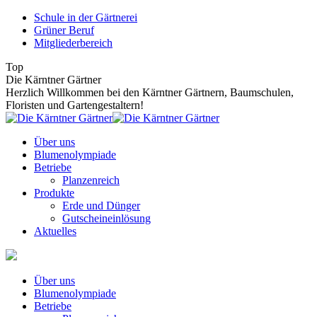
Zum
Schule in der Gärtnerei
Inhalt
Grüner Beruf
springen
Mitgliederbereich
Top
Die Kärntner Gärtner
Herzlich Willkommen bei den Kärntner Gärtnern, Baumschulen,
Floristen und Gartengestaltern!
Über uns
Blumenolympiade
Betriebe
Planzenreich
Produkte
Erde und Dünger
Gutscheineinlösung
Aktuelles
Über uns
Blumenolympiade
Betriebe