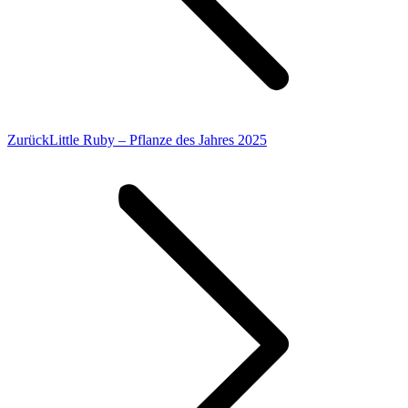
Vorheriger
Zurück
Little Ruby – Pflanze des Jahres 2025
Beitrag: