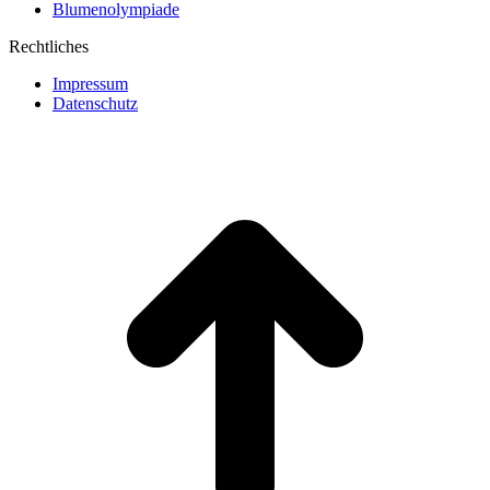
Blumenolympiade
Rechtliches
Impressum
Datenschutz
t
T