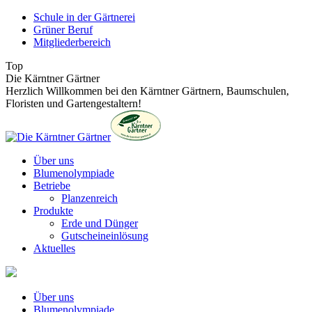
Zum
Schule in der Gärtnerei
Inhalt
Grüner Beruf
springen
Mitgliederbereich
Top
Die Kärntner Gärtner
Herzlich Willkommen bei den Kärntner Gärtnern, Baumschulen,
Floristen und Gartengestaltern!
Über uns
Blumenolympiade
Betriebe
Planzenreich
Produkte
Erde und Dünger
Gutscheineinlösung
Aktuelles
Über uns
Blumenolympiade