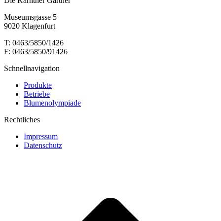
Die Kärntner Gärtner
Museumsgasse 5
9020 Klagenfurt
T: 0463/5850/1426
F: 0463/5850/91426
Schnellnavigation
Produkte
Betriebe
Blumenolympiade
Rechtliches
Impressum
Datenschutz
t
T