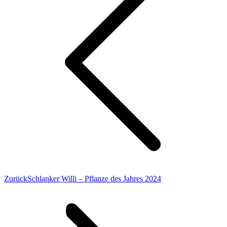
Vorheriger
Zurück
Schlanker Willi – Pflanze des Jahres 2024
Beitrag: