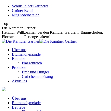
Zum
Schule in der Gärtnerei
Inhalt
Grüner Beruf
springen
Mitgliederbereich
Top
Die Kärntner Gärtner
Herzlich Willkommen bei den Kärntner Gärtnern, Baumschulen,
Floristen und Gartengestaltern!
Über uns
Blumenolympiade
Betriebe
Planzenreich
Produkte
Erde und Dünger
Gutscheineinlösung
Aktuelles
Über uns
Blumenolympiade
Betriebe