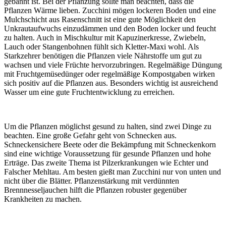
gebannt ist. Bei der Pflanzung sollte man beachten, dass die
Pflanzen Wärme lieben. Zucchini mögen lockeren Boden und eine
Mulchschicht aus Rasenschnitt ist eine gute Möglichkeit den
Unkrautaufwuchs einzudämmen und den Boden locker und feucht
zu halten. Auch in Mischkultur mit Kapuzinerkresse, Zwiebeln,
Lauch oder Stangenbohnen fühlt sich Kletter-Maxi wohl. Als
Starkzehrer benötigen die Pflanzen viele Nährstoffe um gut zu
wachsen und viele Früchte hervorzubringen. Regelmäßige Düngung
mit Fruchtgemüsedünger oder regelmäßige Kompostgaben wirken
sich positiv auf die Pflanzen aus. Besonders wichtig ist ausreichend
Wasser um eine gute Fruchtentwicklung zu erreichen.
Um die Pflanzen möglichst gesund zu halten, sind zwei Dinge zu
beachten. Eine große Gefahr geht von Schnecken aus.
Schneckensichere Beete oder die Bekämpfung mit Schneckenkorn
sind eine wichtige Voraussetzung für gesunde Pflanzen und hohe
Erträge. Das zweite Thema ist Pilzerkrankungen wie Echter und
Falscher Mehltau. Am besten gießt man Zucchini nur von unten und
nicht über die Blätter. Pflanzenstärkung mit verdünnten
Brennnesseljauchen hilft die Pflanzen robuster gegenüber
Krankheiten zu machen.