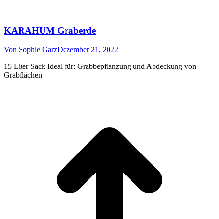
KARAHUM Graberde
Von
Sophie Garz
Dezember 21, 2022
15 Liter Sack Ideal für: Grabbepflanzung und Abdeckung von
Grabflächen
t
T