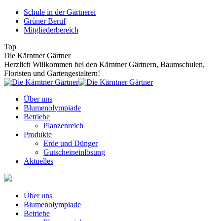
Zum
Schule in der Gärtnerei
Inhalt
Grüner Beruf
springen
Mitgliederbereich
Top
Die Kärntner Gärtner
Herzlich Willkommen bei den Kärntner Gärtnern, Baumschulen,
Floristen und Gartengestaltern!
Über uns
Blumenolympiade
Betriebe
Planzenreich
Produkte
Erde und Dünger
Gutscheineinlösung
Aktuelles
Über uns
Blumenolympiade
Betriebe