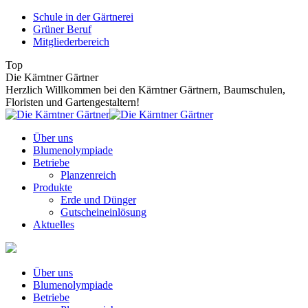
Zum
Schule in der Gärtnerei
Inhalt
Grüner Beruf
springen
Mitgliederbereich
Top
Die Kärntner Gärtner
Herzlich Willkommen bei den Kärntner Gärtnern, Baumschulen,
Floristen und Gartengestaltern!
Über uns
Blumenolympiade
Betriebe
Planzenreich
Produkte
Erde und Dünger
Gutscheineinlösung
Aktuelles
Über uns
Blumenolympiade
Betriebe