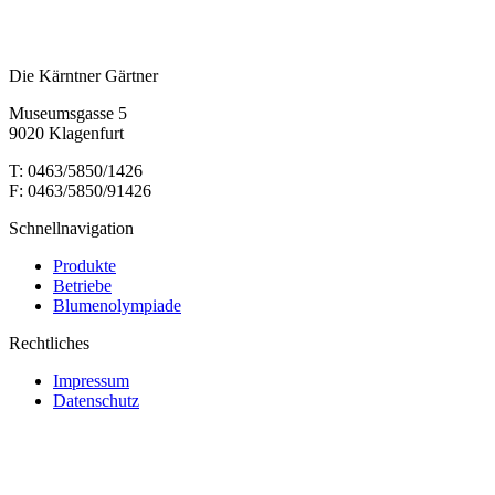
Die Kärntner Gärtner
Museumsgasse 5
9020 Klagenfurt
T: 0463/5850/1426
F: 0463/5850/91426
Schnellnavigation
Produkte
Betriebe
Blumenolympiade
Rechtliches
Impressum
Datenschutz
t
T