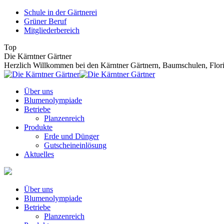
Zum
Schule in der Gärtnerei
Inhalt
Grüner Beruf
springen
Mitgliederbereich
Top
Die Kärntner Gärtner
Herzlich Willkommen bei den Kärntner Gärtnern, Baumschulen, Floris
Über uns
Blumenolympiade
Betriebe
Planzenreich
Produkte
Erde und Dünger
Gutscheineinlösung
Aktuelles
Über uns
Blumenolympiade
Betriebe
Planzenreich