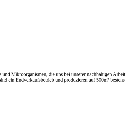
e und Mikroorganismen, die uns bei unserer nachhaltigen Arbeit
 sind ein Endverkaufsbetrieb und produzieren auf 500m² bestens
t
T