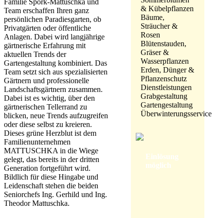
Familie Spörk-Mattuschka und
& Kübelpflanzen
Team erschaffen Ihren ganz
Bäume,
persönlichen Paradiesgarten, ob
Sträucher &
Privatgärten oder öffentliche
Rosen
Anlagen. Dabei wird langjährige
Blütenstauden,
gärtnerische Erfahrung mit
Gräser &
aktuellen Trends der
Wasserpflanzen
Gartengestaltung kombiniert. Das
Erden, Dünger &
Team setzt sich aus spezialisierten
Pflanzenschutz
Gärtnern und professionelle
Dienstleistungen
Landschaftsgärtnern zusammen.
Grabgestaltung
Dabei ist es wichtig, über den
Gartengestaltung
gärtnerischen Tellerrand zu
Überwinterungsservice
blicken, neue Trends aufzugreifen
oder diese selbst zu kreieren.
Dieses grüne Herzblut ist dem
Familienunternehmen
MATTUSCHKA in die Wiege
Einlösung
gelegt, das bereits in der dritten
möglich
Generation fortgeführt wird.
Bildlich für diese Hingabe und
Leidenschaft stehen die beiden
Seniorchefs Ing. Gerhild und Ing.
Theodor Mattuschka.