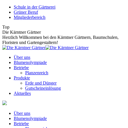
Zum
Schule in der Gärtnerei
Inhalt
Grüner Beruf
springen
Mitgliederbereich
Top
Die Kärntner Gärtner
Herzlich Willkommen bei den Kärntner Gärtnern, Baumschulen,
Floristen und Gartengestaltern!
Über uns
Blumenolympiade
Betriebe
Planzenreich
Produkte
Erde und Dünger
Gutscheineinlösung
Aktuelles
Über uns
Blumenolympiade
Betriebe