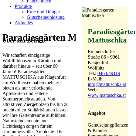
Planzenreich
Produkte
Erde und Dünger
Gutscheineinlösung
Aktuelles
Paradiesgärte
Paradiesgärten Mattuschka
Mattuschka
Über den Betrieb:
Emmersdorfer
Wir schaffen einzigartige
Straße 86 • 9061
Wohlfühloasen in Kärnten und
Klagenfurt-
darüber hinaus – seit über 60
Wölfnitz
Jahren! Paradiesgärten
Tel.:
0463/49119
MATTUSCHKA aus Klagenfurt
E-Mail:
am Wörthersee haben mehr zu
info@mattuschka.at
bieten als nur verlockende
Web:
Apfelsorten und seltene
www.mattuschka.at
Sommerprachtstauden. Von
attraktiven Ziergehölzen bis hin zu
prachtvollen Solitärbäumen lassen
Angebot
wir Ihre Gartenträume aufblühen.
Natursteinelemente und
Gemüsejungpflanzen
Lichtdesign sorgen für ein
& Kräuter
stimmungsvolles Ambiente. Die
Sommerblumen