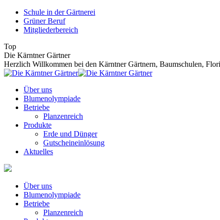
Zum
Schule in der Gärtnerei
Inhalt
Grüner Beruf
springen
Mitgliederbereich
Top
Die Kärntner Gärtner
Herzlich Willkommen bei den Kärntner Gärtnern, Baumschulen, Floris
Über uns
Blumenolympiade
Betriebe
Planzenreich
Produkte
Erde und Dünger
Gutscheineinlösung
Aktuelles
Über uns
Blumenolympiade
Betriebe
Planzenreich