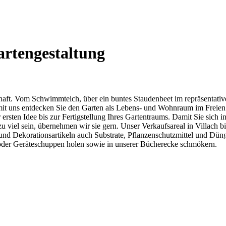
rtengestaltung
nschaft. Vom Schwimmteich, über ein buntes Staudenbeet im repräsentati
mit uns entdecken Sie den Garten als Lebens- und Wohnraum im Freien.
r ersten Idee bis zur Fertigstellung Ihres Gartentraums. Damit Sie sic
zu viel sein, übernehmen wir sie gern. Unser Verkaufsareal in Villach 
nd Dekorationsartikeln auch Substrate, Pflanzenschutzmittel und Düng
n oder Geräteschuppen holen sowie in unserer Bücherecke schmökern.