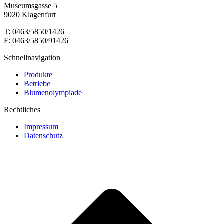
Museumsgasse 5
9020 Klagenfurt
T: 0463/5850/1426
F: 0463/5850/91426
Schnellnavigation
Produkte
Betriebe
Blumenolympiade
Rechtliches
Impressum
Datenschutz
t
T