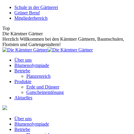
Zum
Schule in der Gärtnerei
Inhalt
Grüner Beruf
springen
Mitgliederbereich
Top
Die Kärntner Gärtner
Herzlich Willkommen bei den Kärntner Gärtnern, Baumschulen,
Floristen und Gartengestaltern!
Über uns
Blumenolympiade
Betriebe
Planzenreich
Produkte
Erde und Dünger
Gutscheineinlösung
Aktuelles
Über uns
Blumenolympiade
Betriebe