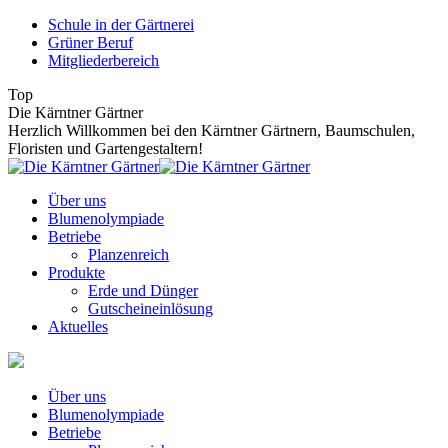
Zum
Schule in der Gärtnerei
Inhalt
Grüner Beruf
springen
Mitgliederbereich
Top
Die Kärntner Gärtner
Herzlich Willkommen bei den Kärntner Gärtnern, Baumschulen,
Floristen und Gartengestaltern!
Über uns
Blumenolympiade
Betriebe
Planzenreich
Produkte
Erde und Dünger
Gutscheineinlösung
Aktuelles
Über uns
Blumenolympiade
Betriebe