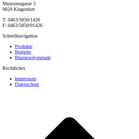
Museumsgasse 5
9020 Klagenfurt
T: 0463/5850/1426
F: 0463/5850/91426
Schnellnavigation
Produkte
Betriebe
Blumenolympiade
Rechtliches
Impressum
Datenschutz
t
T