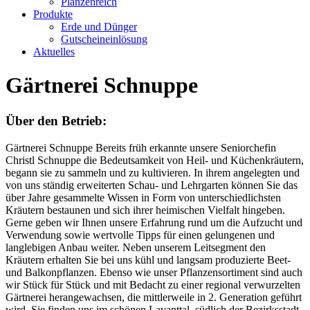
Planzenreich
Produkte
Erde und Dünger
Gutscheineinlösung
Aktuelles
Gärtnerei Schnuppe
Über den Betrieb:
Gärtnerei Schnuppe Bereits früh erkannte unsere Seniorchefin
Christl Schnuppe die Bedeutsamkeit von Heil- und Küchenkräutern,
begann sie zu sammeln und zu kultivieren. In ihrem angelegten und
von uns ständig erweiterten Schau- und Lehrgarten können Sie das
über Jahre gesammelte Wissen in Form von unterschiedlichsten
Kräutern bestaunen und sich ihrer heimischen Vielfalt hingeben.
Gerne geben wir Ihnen unsere Erfahrung rund um die Aufzucht und
Verwendung sowie wertvolle Tipps für einen gelungenen und
langlebigen Anbau weiter. Neben unserem Leitsegment den
Kräutern erhalten Sie bei uns kühl und langsam produzierte Beet-
und Balkonpflanzen. Ebenso wie unser Pflanzensortiment sind auch
wir Stück für Stück und mit Bedacht zu einer regional verwurzelten
Gärtnerei herangewachsen, die mittlerweile in 2. Generation geführt
wird. Sie finden uns im schönen Lavanttal, südlich der Bezirksstadt