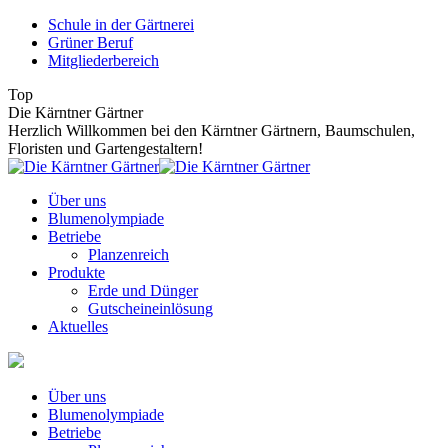
Zum
Schule in der Gärtnerei
Inhalt
Grüner Beruf
springen
Mitgliederbereich
Top
Die Kärntner Gärtner
Herzlich Willkommen bei den Kärntner Gärtnern, Baumschulen,
Floristen und Gartengestaltern!
Über uns
Blumenolympiade
Betriebe
Planzenreich
Produkte
Erde und Dünger
Gutscheineinlösung
Aktuelles
Über uns
Blumenolympiade
Betriebe