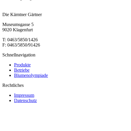
Die Kärntner Gärtner
Museumsgasse 5
9020 Klagenfurt
T: 0463/5850/1426
F: 0463/5850/91426
Schnellnavigation
Produkte
Betriebe
Blumenolympiade
Rechtliches
Impressum
Datenschutz
t
T