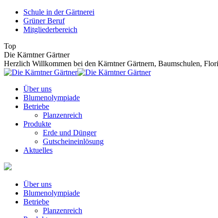
Zum
Schule in der Gärtnerei
Inhalt
Grüner Beruf
springen
Mitgliederbereich
Top
Die Kärntner Gärtner
Herzlich Willkommen bei den Kärntner Gärtnern, Baumschulen, Floris
Über uns
Blumenolympiade
Betriebe
Planzenreich
Produkte
Erde und Dünger
Gutscheineinlösung
Aktuelles
Über uns
Blumenolympiade
Betriebe
Planzenreich